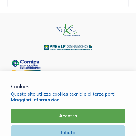
Cookies
Noi x Noi Associazione di Mutuo Soccorso ETS
Questo sito utilizza cookies tecnici e di terze parti
C.F. 93014070267 |
Cookie Policy
|
Privacy Policy
Maggiori Informazioni
Accetto
Powered by
Rifiuto